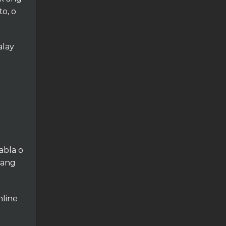
o, o
alay
abla o
lang
nline