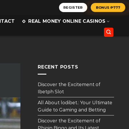
REGISTER
BONUS ₱777
NTACT
REAL MONEY ONLINE CASINOS
RECENT POSTS
Discover the Excitement of
Ibetph Slot
All About lodibet.: Your Ultimate
Guide to Gaming and Betting
Discover the Excitement of
Phjoin Bingo and Its Latest