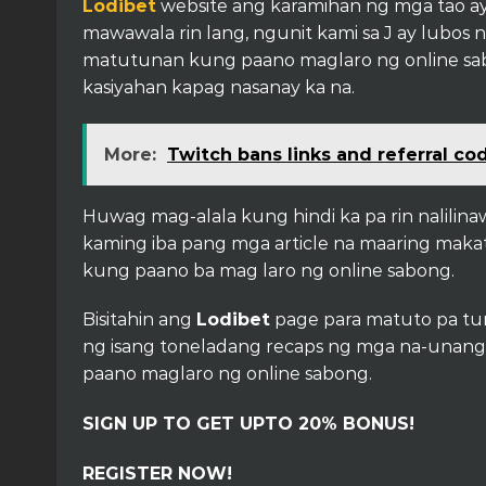
Lodibet
website ang karamihan ng mga tao ay 
mawawala rin lang, ngunit kami sa J ay lubos
matutunan kung paano maglaro ng online sab
kasiyahan kapag nasanay ka na.
More:
Twitch bans links and referral co
Huwag mag-alala kung hindi ka pa rin nalili
kaming iba pang mga article na maaring maka
kung paano ba mag laro ng online sabong.
Bisitahin ang
Lodibet
page para matuto pa tun
ng isang toneladang recaps ng mga na-unang
paano maglaro ng online sabong.
SIGN UP TO GET UPTO 20% BONUS!
REGISTER NOW!