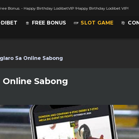
Happy Birthday LodibetVIP !Happy Birthday Lodibet VIP!
ODIBET
FREE BONUS
SLOT GAME
CO
glaro Sa Online Sabong
a Online Sabong