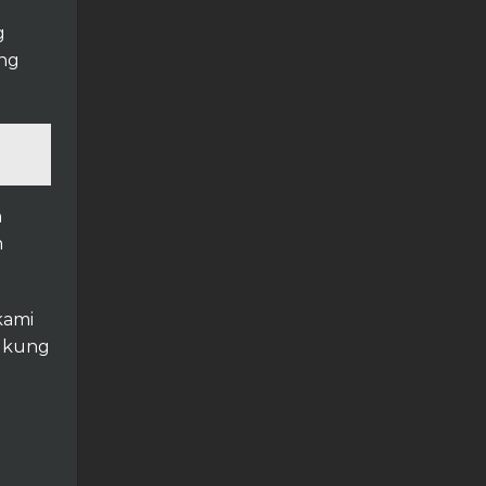
g
ang
n
n
kami
a kung