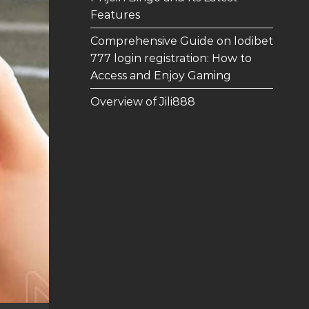
Features
Comprehensive Guide on lodibet
777 login registration: How to
Access and Enjoy Gaming
Overview of Jili888