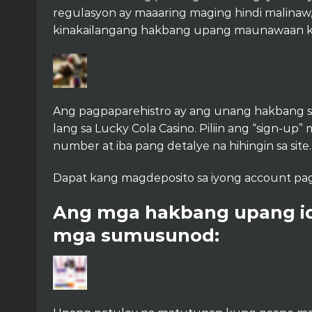
regulasyon ay maaaring maging hindi malinaw
kinakailangang hakbang upang maunawaan k
Ang pagpaparehistro ay ang unang hakbang s
lang sa Lucky Cola Casino. Piliin ang “sign-up
number at iba pang detalye na hihingin sa site.
Dapat kang magdeposito sa iyong account pa
Ang mga hakbang upang id
mga sumusunod: