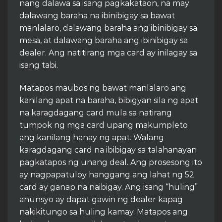
nang dalawa sa isang pagkakataon, na may
dalawang baraha na ibinibigay sa bawat
manlalaro, dalawang baraha ang ibinibigay sa
mesa, at dalawang baraha ang ibinibigay sa
dealer. Ang natitirang mga card ay inilagay sa
isang tabi.
Matapos maubos ng bawat manlalaro ang
kanilang apat na baraha, bibigyan sila ng apat
na karagdagang card mula sa natirang
tumpok ng mga card upang makumpleto
ang kanilang hanay ng apat. Walang
karagdagang card na ibibigay sa talahanayan
pagkatapos ng unang deal. Ang prosesong ito
ay nagpapatuloy hanggang ang lahat ng 52
card ay ganap na naibigay. Ang isang “huling”
anunsyo ay dapat gawin ng dealer kapag
nakikitungo sa huling kamay. Matapos ang