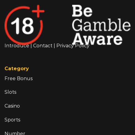
Introduce
|
Contact
|
Privacy Policy
Category
Free Bonus
Slots
Casino
Sports
Number