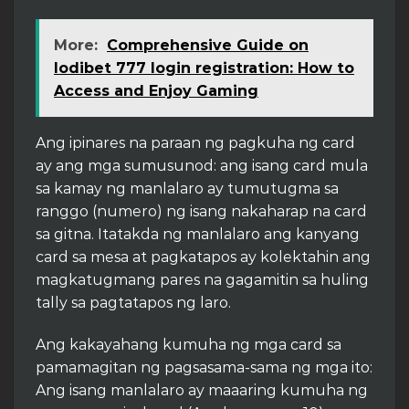
More:
Comprehensive Guide on
lodibet 777 login registration: How to
Access and Enjoy Gaming
Ang ipinares na paraan ng pagkuha ng card
ay ang mga sumusunod: ang isang card mula
sa kamay ng manlalaro ay tumutugma sa
ranggo (numero) ng isang nakaharap na card
sa gitna. Itatakda ng manlalaro ang kanyang
card sa mesa at pagkatapos ay kolektahin ang
magkatugmang pares na gagamitin sa huling
tally sa pagtatapos ng laro.
Ang kakayahang kumuha ng mga card sa
pamamagitan ng pagsasama-sama ng mga ito:
Ang isang manlalaro ay maaaring kumuha ng