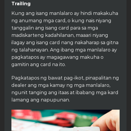
Trailing
Kung ang isang manlalaro ay hindi makakuha
ng anumang mga card, o kung nais niyang
tanggalin ang isang card para sa mga
madiskarteng kadahilanan, maaari niyang
ilagay ang isang card nang nakaharap sa gitna
ng talahanayan. Ang ibang mga manlalaro ay
pagkatapos ay magagawang makuha o
gamitin ang card na ito.
Pagkatapos ng bawat pag-ikot, pinapalitan ng
dealer ang mga kamay ng mga manlalaro,
ngunit tanging ang itaas at ibabang mga kard
lamang ang napupunan.